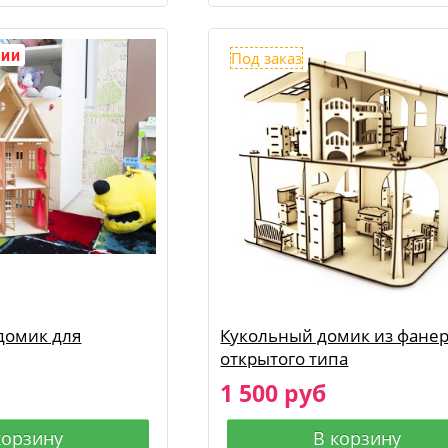
Под заказ
домик для
Кукольный домик из фане
открытого типа
1 500 руб
корзину
В корзину