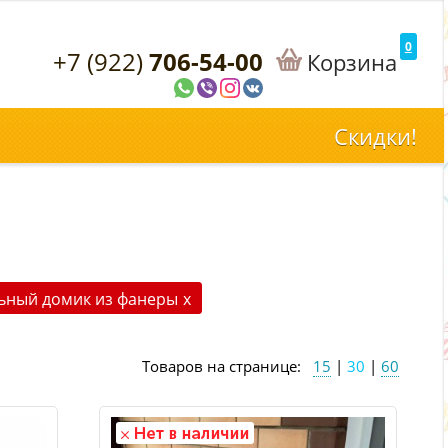
0
+7 (922)
706-54-00
Корзина
Скидки!
ьный домик из фанеры
x
Товаров на странице:
15
|
30
|
60