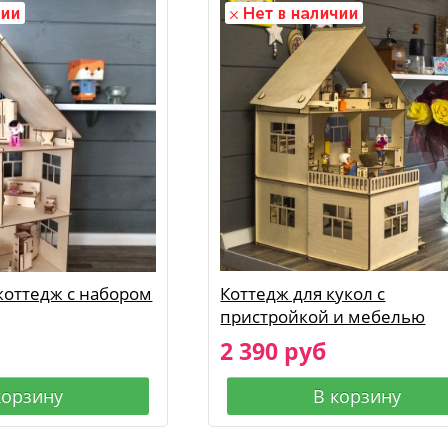
оттедж с набором
Коттедж для кукол с
пристройкой и мебелью
2 390 руб
корзину
В корзину