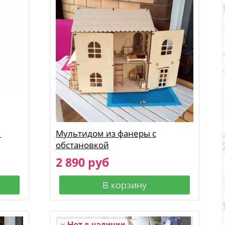
м
Мультидом из фанеры с
обстановкой
2 890 руб
В корзину