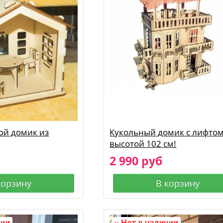
ой домик из
Кукольный домик с лифто
высотой 102 см!
2 990 руб
корзину
В корзину