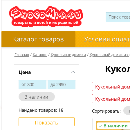
Каталог товаров
Условия оплат
/
/
/
Главная
Каталог
Кукольные домики
Кукольный домик из 
Куко
Цена
от
до
Кукольный дом
В наличии
Кукольный дом
Найдено товаров:
18
Сортировать:
Показать